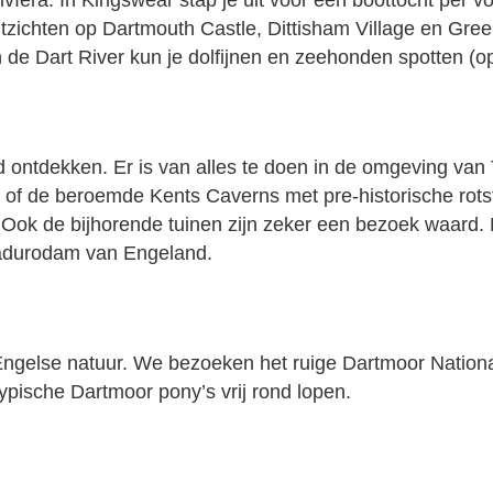
ivìera. In Kingswear stap je uit voor een boottocht per 
itzichten op Dartmouth Castle, Dittisham Village en Gr
n de Dart River kun je dolfijnen en zeehonden spotten (op
ontdekken. Er is van alles te doen in de omgeving van 
 of de beroemde Kents Caverns met pre-historische rots
Ook de bijhorende tuinen zijn zeker een bezoek waard. 
adurodam van Engeland.
Engelse natuur. We bezoeken het ruige Dartmoor Nationa
ypische Dartmoor pony’s vrij rond lopen.