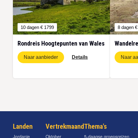
10 dagen
€ 1799
8 dagen
€
Rondreis Hoogtepunten van Wales
Wandelre
Naar aanbieder
Details
Naar aa
Paginering
Landen
Vertrekmaand
Thema's
Jordanie
Oktober
5-daagse groepsreizen