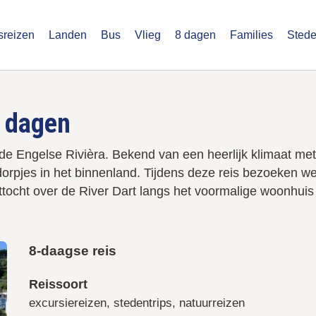
sreizen
Landen
Bus
Vlieg
8 dagen
Families
Stede
u
stegroepsreizen.nl
8 dagen
de Engelse Rivièra. Bekend van een heerlijk klimaat met 
orpjes in het binnenland. Tijdens deze reis bezoeken we
cht over de River Dart langs het voormalige woonhuis van
8-daagse reis
Reissoort
excursiereizen, stedentrips, natuurreizen