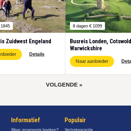
 1845
8 dagen
€ 1099
is Zuidwest Engeland
Busreis Londen, Cotswol
Warwickshire
nbieder
Details
Naar aanbieder
Deta
VOLGENDE
VOLGENDE »
PAGINA
Informatief
Populair
Waar groepsreis boeken?
Vertrekgarantie