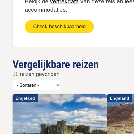
Bekijk de
vertrekdata
van deze reis en lees
accommodaties.
Check beschikbaarheid
Vergelijkbare reizen
11 reizen gevonden
Engeland
Engeland