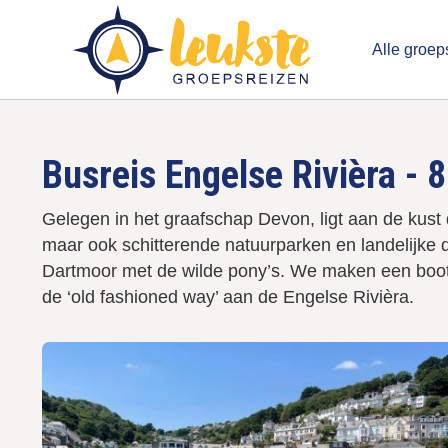
Overslaan
en
Alle groep
naar
de
Men
inhoud
gaan
Leuk
Busreis Engelse Rivièra - 
Gelegen in het graafschap Devon, ligt aan de kust 
maar ook schitterende natuurparken en landelijke d
Dartmoor met de wilde pony’s. We maken een bootto
de ‘old fashioned way’ aan de Engelse Rivièra.