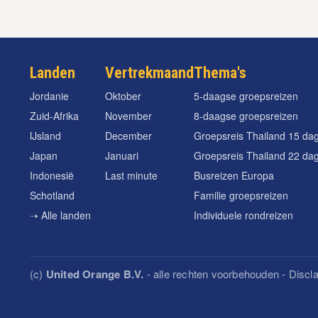
Landen
Vertrekmaand
Thema's
Jordanie
Oktober
5-daagse groepsreizen
Zuid-Afrika
November
8-daagse groepsreizen
IJsland
December
Groepsreis Thailand 15 da
Japan
Januari
Groepsreis Thailand 22 da
Indonesië
Last minute
Busreizen Europa
Schotland
Familie groepsreizen
➝ Alle landen
Individuele rondreizen
(c)
United Orange B.V.
- alle rechten voorbehouden -
Discl