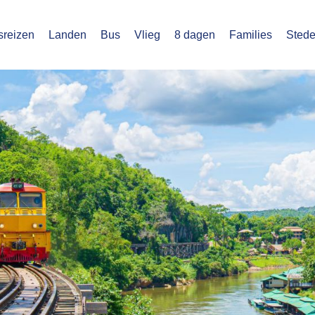
sreizen
Landen
Bus
Vlieg
8 dagen
Families
Stede
u
stegroepsreizen.nl