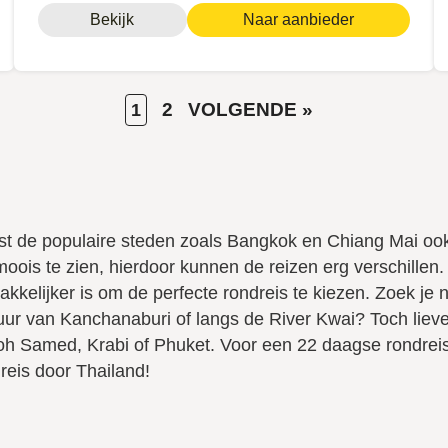
Bekijk
Naar aanbieder
HUIDIGE
PAGE
2
VOLGENDE
VOLGENDE »
1
PAGINA
PAGINA
st de populaire steden zoals Bangkok en Chiang Mai ook
moois te zien, hierdoor kunnen de reizen erg verschillen.
akkelijker is om de perfecte rondreis te kiezen. Zoek je
ur van Kanchanaburi of langs de River Kwai? Toch lieve
h Samed, Krabi of Phuket. Voor een 22 daagse rondreis
mreis door Thailand!