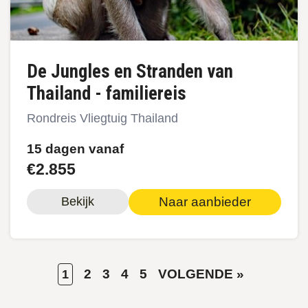
De Jungles en Stranden van
Thailand - familiereis
Rondreis Vliegtuig Thailand
15 dagen vanaf
€2.855
Naar aanbieder
Bekijk
HUIDIGE
PAGE
PAGE
PAGE
PAGE
VOLGENDE
2
3
4
5
VOLGENDE »
1
Paginering
PAGINA
PAGINA