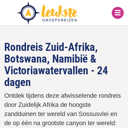
Overslaan
en
naar
de
inhoud
gaan
Rondreis Zuid-Afrika,
Botswana, Namibië &
Victoriawatervallen - 24
dagen
Ontdek tijdens deze afwisselende rondreis
door Zuidelijk Afrika de hoogste
zandduinen ter wereld van Sossusvlei en
de op één na grootste canyon ter wereld: