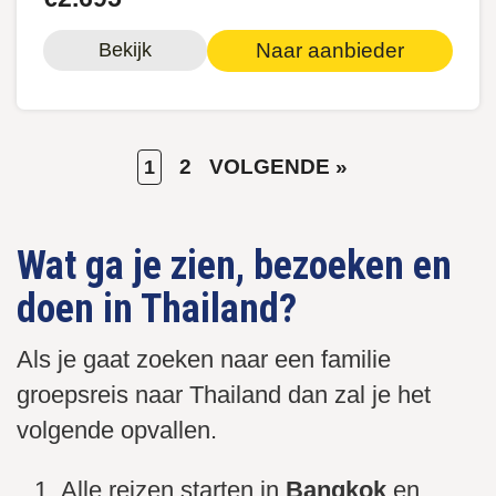
Naar aanbieder
Bekijk
HUIDIGE
PAGE
VOLGENDE
2
VOLGENDE »
1
Paginering
PAGINA
PAGINA
Wat ga je zien, bezoeken en
doen in Thailand?
Als je gaat zoeken naar een familie
groepsreis naar Thailand dan zal je het
volgende opvallen.
Alle reizen starten in
Bangkok
en