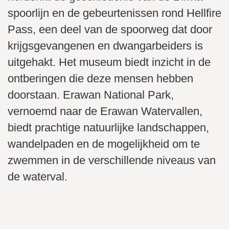
spoorlijn en de gebeurtenissen rond Hellfire
Pass, een deel van de spoorweg dat door
krijgsgevangenen en dwangarbeiders is
uitgehakt. Het museum biedt inzicht in de
ontberingen die deze mensen hebben
doorstaan. Erawan National Park,
vernoemd naar de Erawan Watervallen,
biedt prachtige natuurlijke landschappen,
wandelpaden en de mogelijkheid om te
zwemmen in de verschillende niveaus van
de waterval.
Volop natuurschoon en stroompjes in Kanchanaburi
Toeristen op de Brug over de Kwai rivier
Tempel in Muang Sing historical park
Spoorlijn langs de Kwai rivier
Brug over de River Kwai
De Kwai rivier