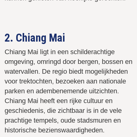
Streetfood kraampjes in overvloed in Bangkok, probeer Tom
Winkelcentrum Central Embassy Bangkok
De beroemde floating market in Bangkok
Een land van bijzondere rituelen
Bangkok city vanaf het water
Een stad vol verrassingen
Yum Goong of Pad Thai
2. Chiang Mai
Chiang Mai ligt in een schilderachtige
omgeving, omringd door bergen, bossen en
watervallen. De regio biedt mogelijkheden
voor trektochten, bezoeken aan nationale
parken en adembenemende uitzichten.
Chiang Mai heeft een rijke cultuur en
geschiedenis, die zichtbaar is in de vele
prachtige tempels, oude stadsmuren en
historische bezienswaardigheden.