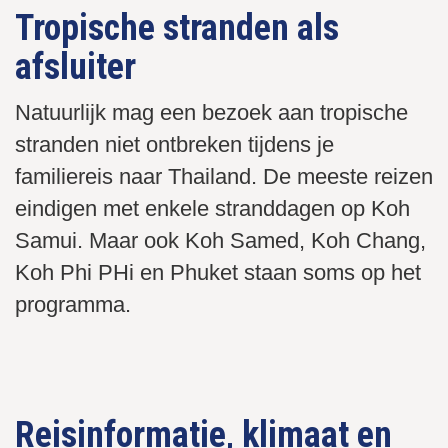
Tropische stranden als
afsluiter
Natuurlijk mag een bezoek aan tropische
stranden niet ontbreken tijdens je
familiereis naar Thailand. De meeste reizen
eindigen met enkele stranddagen op Koh
Samui. Maar ook Koh Samed, Koh Chang,
Koh Phi PHi en Phuket staan soms op het
programma.
Lekker luieren of een wateractiviteit zoals met de catamaran
Bijkomen en nagenieten op een strandbedje, heerlijk!
Prachtige rotsformaties en moei baaien
Kinderen spelen in de branding
Prachtige stranden met jungle
Typisch Thailand deze rotsen
boot.
Reisinformatie, klimaat en