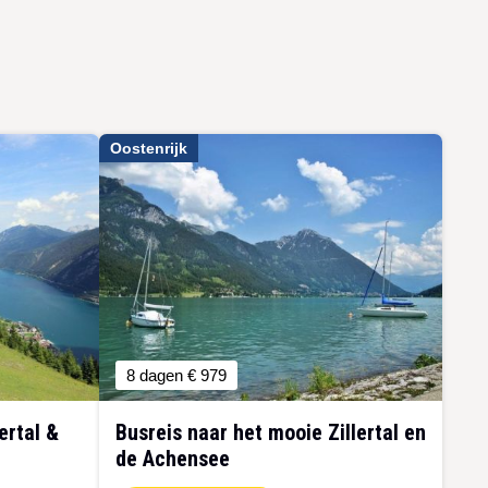
Oostenrijk
8 dagen
€ 979
ertal &
Busreis naar het mooie Zillertal en
de Achensee