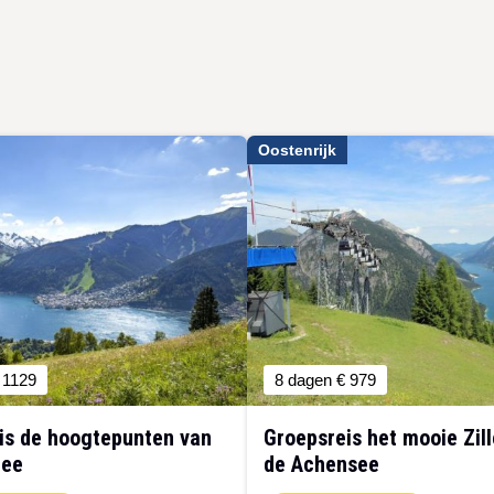
Oostenrijk
 1129
8 dagen
€ 979
is de hoogtepunten van
Groepsreis het mooie Zill
See
de Achensee