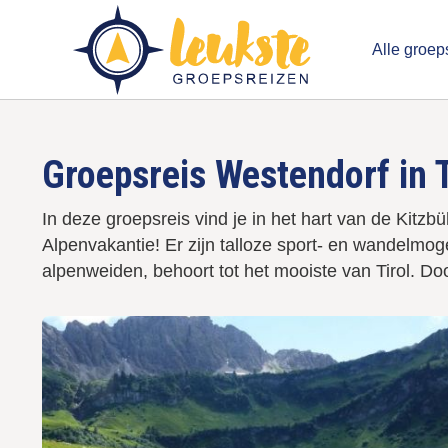
Overslaan
en
Alle groep
naar
de
Men
inhoud
gaan
Leuk
Groepsreis Westendorf in T
In deze groepsreis vind je in het hart van de Kitzbü
Alpenvakantie! Er zijn talloze sport- en wandelmog
alpenweiden, behoort tot het mooiste van Tirol. Doo