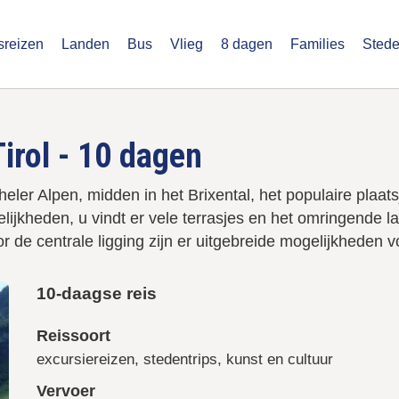
sreizen
Landen
Bus
Vlieg
8 dagen
Families
Stede
u
stegroepsreizen.nl
irol - 10 dagen
heler Alpen, midden in het Brixental, het populaire plaat
elijkheden, u vindt er vele terrasjes en het omringende
r de centrale ligging zijn er uitgebreide mogelijkheden vo
10-daagse reis
Reissoort
excursiereizen, stedentrips, kunst en cultuur
Vervoer