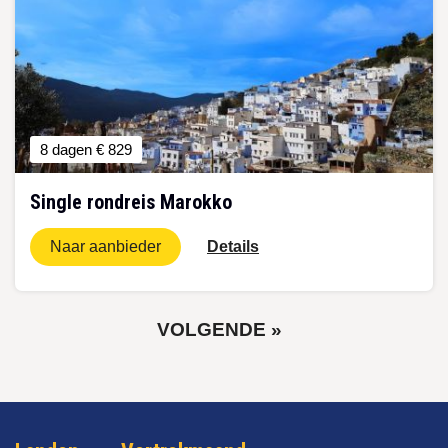
8 dagen
€ 829
Single rondreis Marokko
Naar aanbieder
Details
VOLGENDE
VOLGENDE »
PAGINA
Paginering