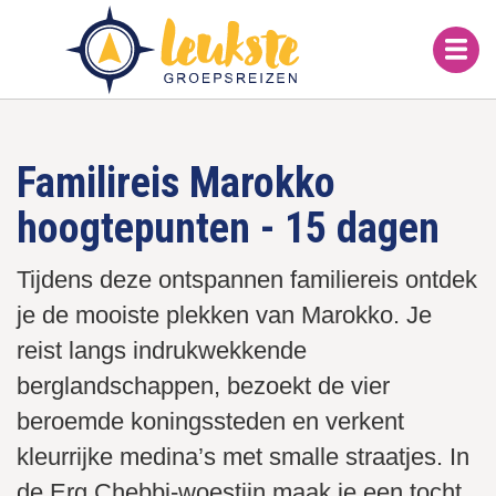
Overslaan
en
naar
de
inhoud
gaan
Familireis Marokko
hoogtepunten - 15 dagen
Tijdens deze ontspannen familiereis ontdek
je de mooiste plekken van Marokko. Je
reist langs indrukwekkende
berglandschappen, bezoekt de vier
beroemde koningssteden en verkent
kleurrijke medina’s met smalle straatjes. In
de Erg Chebbi-woestijn maak je een tocht