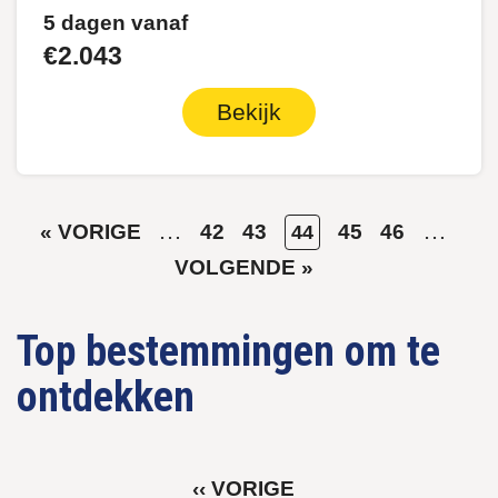
5 dagen vanaf
€2.043
Bekijk
VORIGE
…
PAGE
PAGE
HUIDIGE
PAGE
PAGE
…
VO
« VORIGE
42
43
45
46
44
Paginering
PAGINA
PAGINA
PA
VOLGENDE »
Top bestemmingen om te
ontdekken
VORIGE
‹‹ VORIGE