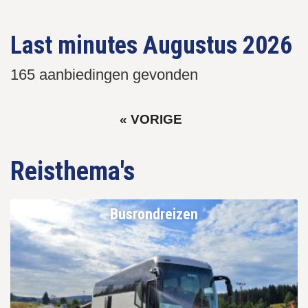
Paginering
PAGINA
Last minutes Augustus 2026
165 aanbiedingen gevonden
VORIGE
« VORIGE
Paginering
PAGINA
Reisthema's
Busrondreizen