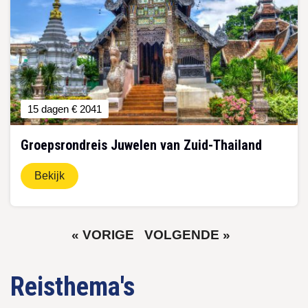
15 dagen
€ 2041
Groepsrondreis Juwelen van Zuid-Thailand
Bekijk
VORIGE
VOLGENDE
« VORIGE
VOLGENDE »
Paginering
PAGINA
PAGINA
Reisthema's