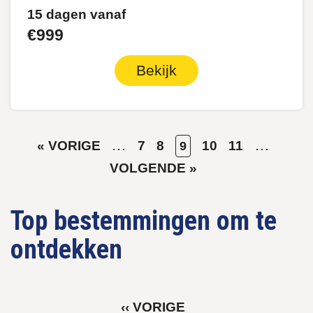
15 dagen vanaf
€999
Bekijk
VORIGE
…
PAGE
PAGE
HUIDIGE
PAGE
PAGE
…
VOL
« VORIGE
7
8
10
11
9
Paginering
PAGINA
PAGINA
PAGI
VOLGENDE »
Top bestemmingen om te
ontdekken
VORIGE
‹‹ VORIGE