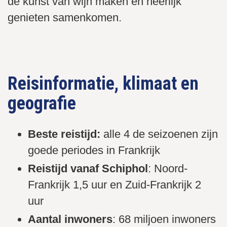
de kunst van wijn maken en heerlijk
genieten samenkomen.
Wijn met een borrelplankje
Wijngaarden in Bordeaux
Wijntonnen in Épernay
Reisinformatie, klimaat en
geografie
Beste reistijd:
alle 4 de seizoenen zijn
goede periodes in Frankrijk
Reistijd vanaf Schiphol
: Noord-
Frankrijk 1,5 uur en Zuid-Frankrijk 2
uur
Aantal inwoners
: 68 miljoen inwoners