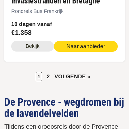
invasiestranden en Bretagne
Rondreis Bus Frankrijk
10 dagen vanaf
€1.358
Naar aanbieder
Bekijk
HUIDIGE
PAGE
VOLGENDE
2
VOLGENDE »
1
Paginering
PAGINA
PAGINA
De Provence - wegdromen bij
de lavendelvelden
Tijdens een groepsreis door de Provence