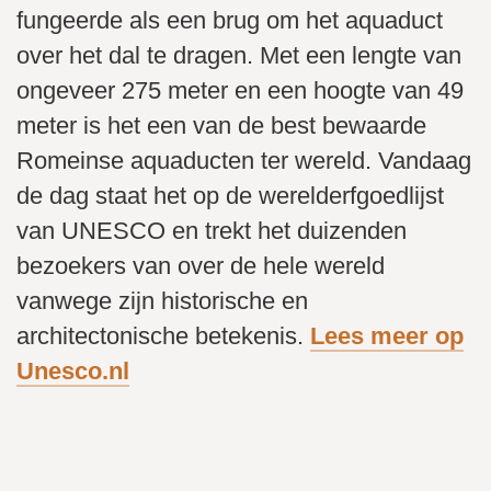
fungeerde als een brug om het aquaduct
over het dal te dragen. Met een lengte van
ongeveer 275 meter en een hoogte van 49
meter is het een van de best bewaarde
Romeinse aquaducten ter wereld. Vandaag
de dag staat het op de werelderfgoedlijst
van UNESCO en trekt het duizenden
bezoekers van over de hele wereld
vanwege zijn historische en
architectonische betekenis.
Lees meer op
Unesco.nl
De Pont Du Gard staat offcieel op de UNESCO-
Het aquaduct is 49 m hoog, 275 m lang en heeft 3 niveaus
Gebouwd in de eerste eeuw door de Romeinen
Werelderfgoedlijst