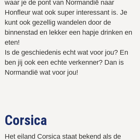
waar je de pont van Normandië naar
Honfleur wat ook super interessant is. Je
kunt ook gezellig wandelen door de
binnenstad en lekker een hapje drinken en
eten!
Is de geschiedenis echt wat voor jou? En
ben jij ook een echte verkenner? Dan is
Normandië wat voor jou!
Het Normandische eilandje Mont Saint-Michel
Kustplaats Honfleur in Normandië
De schitterende kust Saint-Malo
Corsica
Het eiland Corsica staat bekend als de