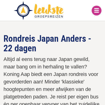
Overslaan
en
naar
de
inhoud
gaan
Rondreis Japan Anders -
22 dagen
Altijd al eens terug naar Japan gewild,
maar bang om in herhaling te vallen?
Koning Aap biedt een Japan rondreis voor
gevorderden aan! Minder 'klassieke'
hoogtepunten en meer afwijken van de
platgetreden paden. Je reist per eigen bus
én per openbaar vervoer van het zuidelijke