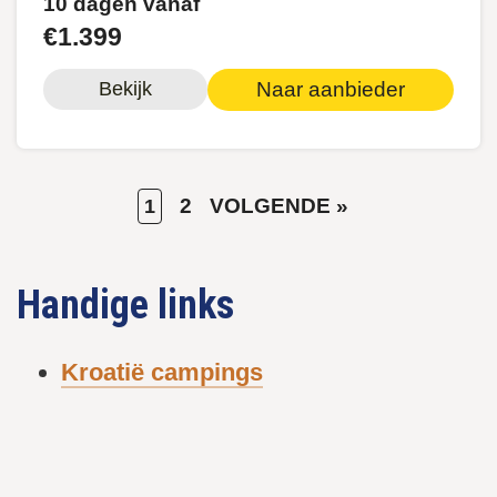
10 dagen vanaf
€1.399
Naar aanbieder
Bekijk
HUIDIGE
PAGE
VOLGENDE
2
VOLGENDE »
1
Paginering
PAGINA
PAGINA
Handige links
Kroatië campings