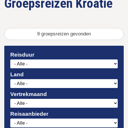
Groepsreizen Kroatië
9
gevonden
Reisduur
Land
Vertrekmaand
Reisaanbieder