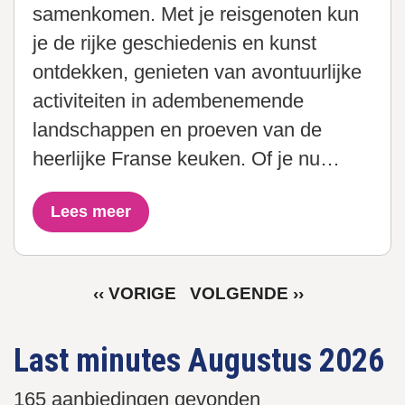
samenkomen. Met je reisgenoten kun
je de rijke geschiedenis en kunst
ontdekken, genieten van avontuurlijke
activiteiten in adembenemende
landschappen en proeven van de
heerlijke Franse keuken. Of je nu…
Lees meer
VORIGE
VOLGENDE
‹‹ VORIGE
VOLGENDE ››
Paginering
PAGINA
PAGINA
Last minutes Augustus 2026
165 aanbiedingen gevonden