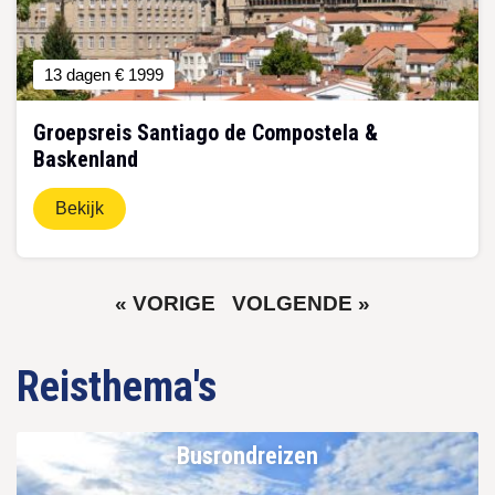
13 dagen
€ 1999
Groepsreis Santiago de Compostela &
Baskenland
Bekijk
VORIGE
VOLGENDE
« VORIGE
VOLGENDE »
Paginering
PAGINA
PAGINA
Reisthema's
Busrondreizen