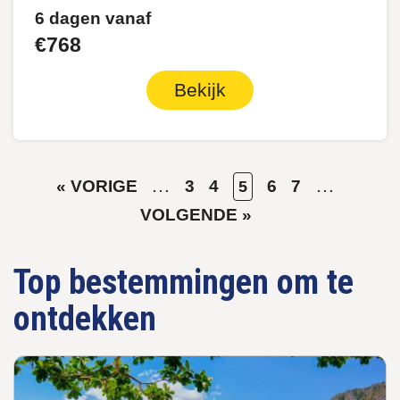
6 dagen vanaf
€768
Bekijk
VORIGE
…
PAGE
PAGE
HUIDIGE
PAGE
PAGE
…
VOLG
« VORIGE
3
4
6
7
5
Paginering
PAGINA
PAGINA
PAGIN
VOLGENDE »
Top bestemmingen om te
ontdekken